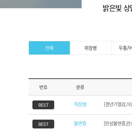
밝은빛 상
전체
위장병
두통/
번호
분류
위장병
[갱년기열감,식
BEST
불면증
[만성불면증,만
BEST