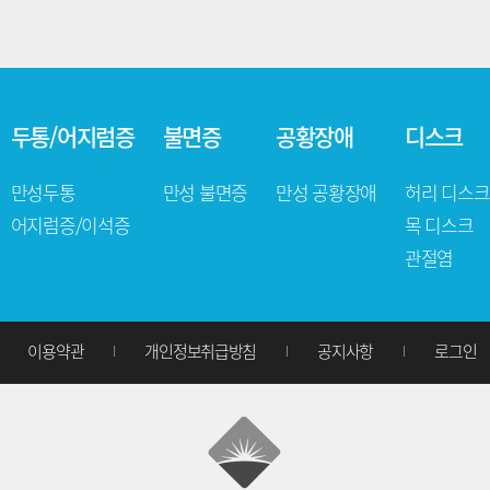
습니다.
한양 2차 아파트 후문 앞 밝은빛 한의원
두통/어지럼증
불면증
공황장애
디스크
만성두통
만성 불면증
만성 공황장애
허리 디스크
어지럼증/이석증
목 디스크
관절염
은빛한의원에 왔다고 말씀하시고 한의원으로 전화주세요 02-418-6888
이용약관
개인정보취급방침
공지사항
로그인