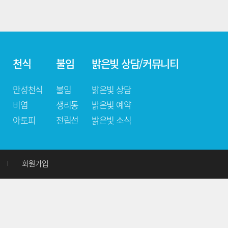
천식
불임
밝은빛 상담/커뮤니티
만성천식
불임
밝은빛 상담
비염
생리통
밝은빛 예약
아토피
전립선
밝은빛 소식
)
회원가입