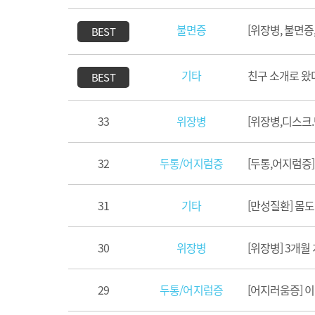
불면증
[위장병, 불면증
BEST
기타
친구 소개로 왔
BEST
33
위장병
[위장병,디스크
32
두통/어지럼증
[두통,어지럼증
31
기타
[만성질환] 몸
30
위장병
[위장병] 3개
29
두통/어지럼증
[어지러움증] 