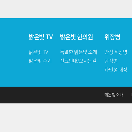
환자분들의 삶을 이해하고, 삶의 좋은 변화를 위해 같이 노력하겠
진료안내
8호선 송파역 1번 출구에서 가락고등학교 방면으로 걸어서 10분, 
밝은빛 TV
밝은빛 한의원
위장병
전화문의
02-418-6888
밝은빛 TV
특별한 밝은빛 소개
만성 위장병
진료시간
평 일 AM 09:30 ~ PM 20:00
밝은빛 후기
진료안내/오시는길
담적병
토 요 일 AM10:00 ~ PM16:00
과민성 대장
점심시간 PM13:00 ~ PM14:00
주차안내
주차장 : 송파구 송파동 99-1 (도보 250m 거리) (주차장에 밝
밝은빛소개