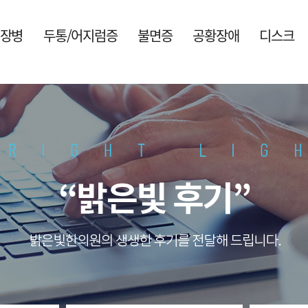
주요메뉴바로가기
본문바로가기
장병
두통/어지럼증
불면증
공황장애
디스크