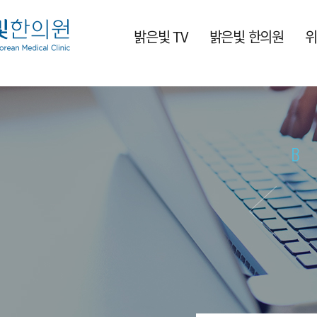
밝은빛 TV
밝은빛 한의원
위