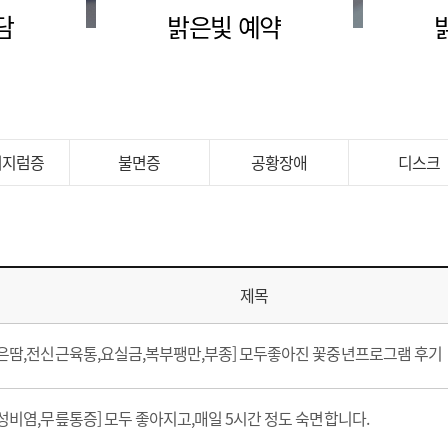
담
밝은빛 예약
어지럼증
불면증
공황장애
디스크
제목
은땀,전신근육통,요실금,복부팽만,부종] 모두좋아진 꽃중년프로그램 후기
성비염,무릎통증] 모두 좋아지고,매일 5시간 정도 숙면합니다.