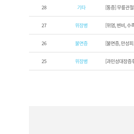
28
기타
[통증] 무릎관
27
위장병
[위염, 변비, 
26
불면증
[불면증, 만성피
25
위장병
[과민성대장증후