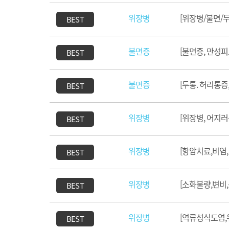
위장병
[위장병/불면/
BEST
불면증
[불면증, 만성피
BEST
불면증
[두통. 허리통증
BEST
위장병
[위장병, 어지
BEST
위장병
[항암치료,비염,
BEST
위장병
[소화불량,변비
BEST
위장병
[역류성식도염,
BEST