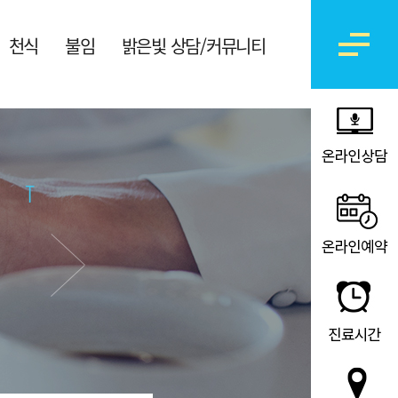
천식
불임
밝은빛 상담/커뮤니티
온라인상담
온라인예약
진료시간
오시는 길