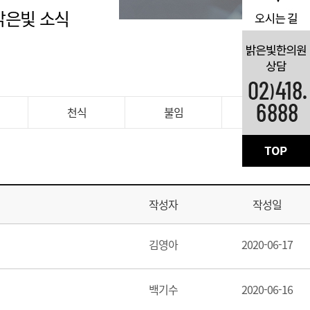
밝은빛 소식
천식
불임
기타
작성자
작성일
김영아
2020-06-17
백기수
2020-06-16