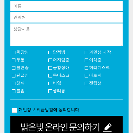
위장병
담적병
과민성 대장
두통
어지럼증
이석증
불면증
공황장애
허리디스크
관절염
목디스크
아토피
천식
비염
전립선
불임
생리통
개인정보 취급방침에 동의합니다