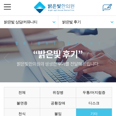
밝은빛 상담/커뮤니티
밝은빛 후기
전체
위장병
두통/어지럼증
불면증
공황장애
디스크
천식
불임
기타