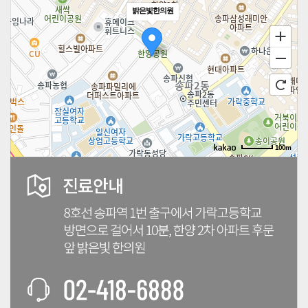
밝은빛한의원
100m