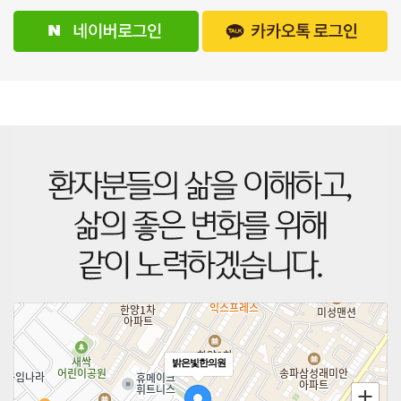
밝은빛한의원