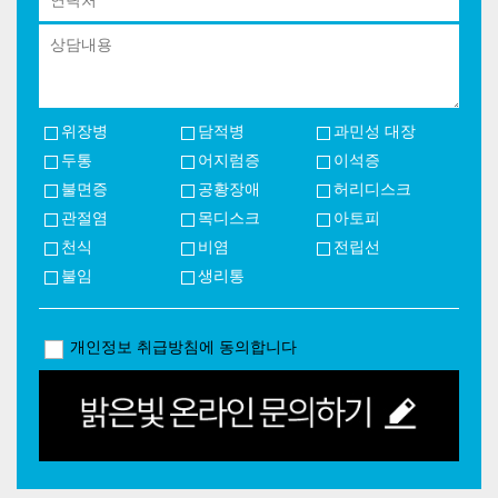
위장병
담적병
과민성 대장
두통
어지럼증
이석증
불면증
공황장애
허리디스크
관절염
목디스크
아토피
천식
비염
전립선
불임
생리통
개인정보 취급방침에 동의합니다