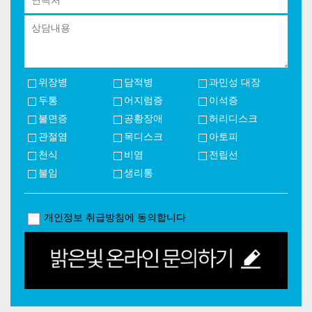
위장병
담적병
과민성 대장
두통
어지럼증
이석증
불면증
공황장애
허리디스크
관절염
목디스크
아토피
천식
비염
전립선
불임
생리통
개인정보 취급방침에 동의합니다