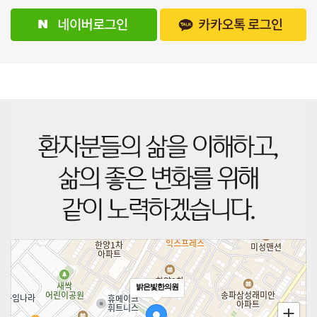
밝은빛한의원