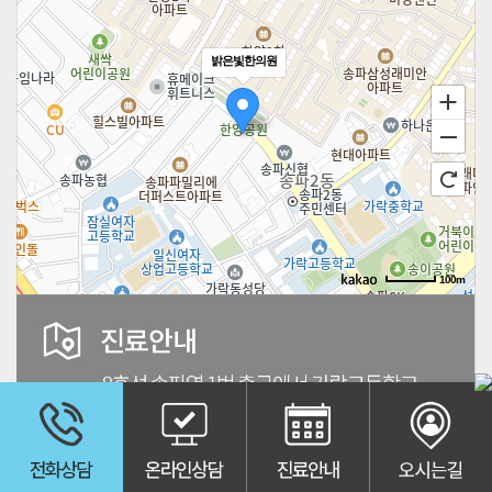
밝은빛한의원
100m